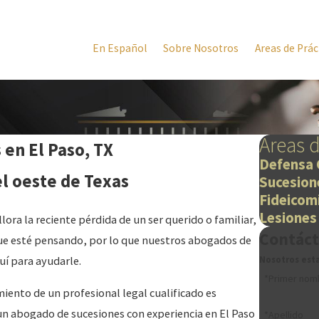
En Español
Sobre Nosotros
Areas de Prác
Areas d
en El Paso, TX
Defensa 
el oeste de Texas
Sucesion
Fideicomi
Lesiones
lora la reciente pérdida de un ser querido o familiar,
Contác
que esté pensando, por lo que nuestros abogados de
uí para ayudarle.
Nosotros est
*Primer nom
miento de un profesional legal cualificado es
un abogado de sucesiones con experiencia en El Paso
*Apellido