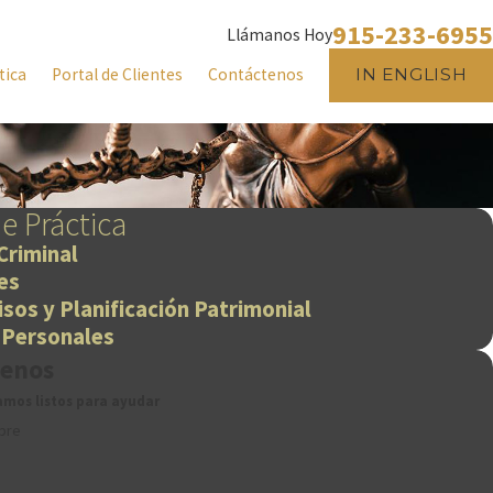
915-233-6955
Llámanos Hoy
tica
Portal de Clientes
Contáctenos
IN ENGLISH
e Práctica
Criminal
es
sos y Planificación Patrimonial
 Personales
tenos
amos listos para ayudar
bre