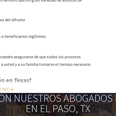
os del difunto
 o beneficiarios legítimos
 pueden asegurarse de que todos los procesos
 a usted y a su familia tomarse el tiempo necesario
ón en Texas?
DING
ndo una persona muere con activos a su nombre.
ON NUESTROS ABOGADOS L
e planificación patrimonial, es posible que, aun así,
EN EL PASO, TX
odos los activos se distribuyan adecuadamente según