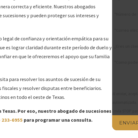
nera correcta y eficiente. Nuestros abogados
*Número de 
 sucesiones y pueden proteger sus intereses y
*Correo elec
legal de confianza y orientación empática para su
¿Eres un cli
e es lograr claridad durante este período de duelo y
nfiar en que le ofreceremos el apoyo que su familia
*Como pode
ita para resolver los asuntos de sucesión de su
fiscales y resolver disputas entre beneficiarios.
Al enviar, acep
cinos en todo el oeste de Texas.
automatizada. L
 en Texas. Por eso, nuestro abogado de sucesiones
Envía STOP par
) 233-6955
para programar una consulta.
ENVIA