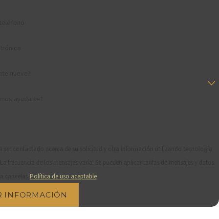
teléfono
trónico
ente nuevo?
mos ayudarte?
ta ser contactado acerca de su solicitud y otra información utilizando tecnología
a frecuencia de los mensajes varía. Se pueden aplicar tarifas de mensajes y datos.
a cancelar.
Política de uso aceptable
R INFORMACIÓN