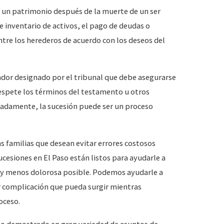
r un patrimonio después de la muerte de un ser
e inventario de activos, el pago de deudas o
ntre los herederos de acuerdo con los deseos del
ador designado por el tribunal que debe asegurarse
 respete los términos del testamento u otros
nadamente, la sucesión puede ser un proceso
 familias que desean evitar errores costosos
cesiones en El Paso están listos para ayudarle a
a y menos dolorosa posible. Podemos ayudarle a
r complicación que pueda surgir mientras
roceso.
ito demostrado en gran variedad de asuntos de