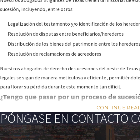
sucesión, incluyendo, entre otros:
Legalización del testamento y/o identificación de los hereder
Resolución de disputas entre beneficiarios/herederos
Distribución de los bienes del patrimonio entre los herederos
Resolución de reclamaciones de acreedores
Nuestros abogados de derecho de sucesiones del oeste de Texas
legales se sigan de manera meticulosa y eficiente, permitiéndole
para llorar su pérdida durante este momento tan difícil.
¿Tengo que pasar por un proceso de sucesi
CONTINUE REA
El proceso de
sucesión
generalmente es necesario en Texas cua
PÓNGASE EN CONTACTO C
Incluso si el fallecido tiene un testamento u otros documentos d
deba pasar por el proceso de sucesión para asegurarse de que t
los términos del testamento.